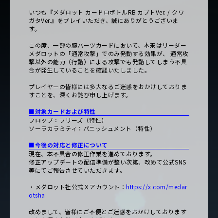
いつも『メダロット カードロボトルRB カブトVer. / クワ
ガタVer.』をプレイいただき、誠にありがとうございま
す。
この度、一部の腕パーツカードにおいて、本来はリーダー
メダロットの「通常攻撃」でのみ発動する効果が、 通常攻
撃以外の能力（行動）による攻撃でも発動してしまう不具
合が発生していることを確認いたしました。
プレイヤーの皆様には多大なるご迷惑をおかけしておりま
すことを、深くお詫び申し上げます。
■対象カードおよび特性
フロップ：フリーズ（特性）
ソーラカラミティ：パニッシュメント（特性）
■今後の対応と修正について
現在、本不具合の修正作業を進めております。
修正アップデートの配信準備が整い次第、改めて公式SNS
等にてご報告させていただきます。
・メダロット社公式Ｘアカウント：
https://x.com/medar
otsha
改めまして、皆様にご不便とご迷惑をおかけしております