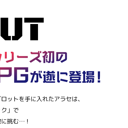
UT
ダロットを
手に入れたアラセは、
ック」で
敵に挑む…！