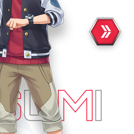
S
U
M
I