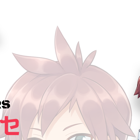
RS
大隅アラセ