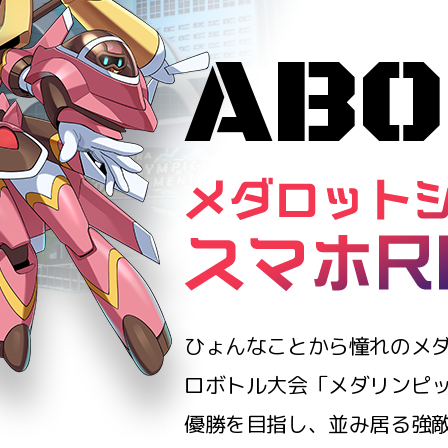
ABO
ひょんなことから憧れのメ
ロボトル大会
「メダリンピ
優勝を目指し、
並み居る強