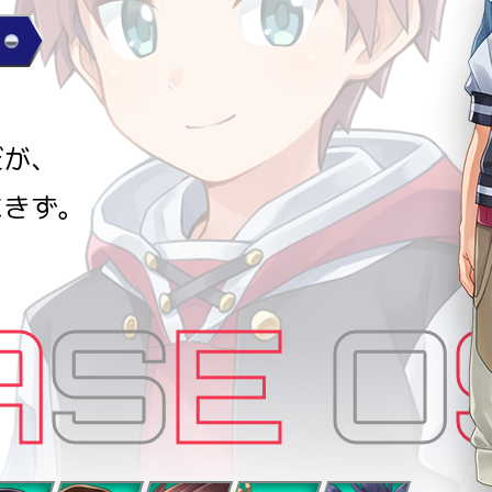
だが、
にきず。
A
S
E
O