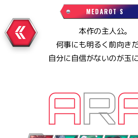
MEDAROT S
本作の主人公。
何事にも明るく前向き
自分に自信がないのが玉
A
R