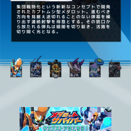
集団戦特化という斬新なコンセプトで開発
されたカブトムシ型メダロット。進むべき
方向を見据え途切れることのない弾幕を繰
り出す連続射撃を得意とする。その銃口か
ら放たれる弾丸は暗闇を切り裂き、活路を
切り開く光となる。