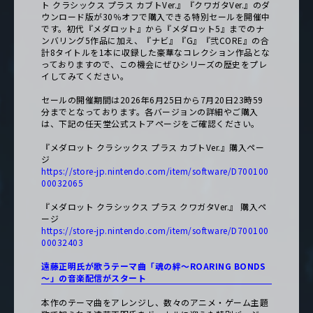
ト クラシックス プラス カブトVer.』『クワガタVer.』のダ
ウンロード版が30％オフで購入できる特別セールを開催中
です。初代『メダロット』から『メダロット5』までのナ
ンバリング5作品に加え、『ナビ』『G』『弐CORE』の合
計8タイトルを1本に収録した豪華なコレクション作品とな
っておりますので、この機会にぜひシリーズの歴史をプレ
イしてみてください。
セールの開催期間は2026年6月25日から7月20日23時59
分までとなっております。各バージョンの詳細やご購入
は、下記の任天堂公式ストアページをご確認ください。
『メダロット クラシックス プラス カブトVer.』購入ペー
ジ
https://store-jp.nintendo.com/item/software/D700100
00032065
『メダロット クラシックス プラス クワガタVer.』 購入ペ
ージ
https://store-jp.nintendo.com/item/software/D700100
00032403
遠藤正明氏が歌うテーマ曲「魂の絆～ROARING BONDS
～」の音楽配信がスタート
本作のテーマ曲をアレンジし、数々のアニメ・ゲーム主題